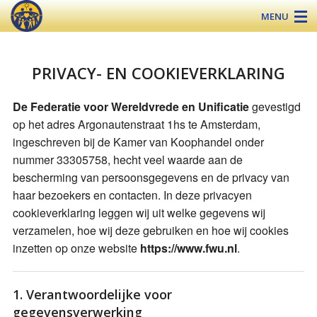
MENU
PRIVACY- EN COOKIEVERKLARING
Over de FWU
De Federatie voor Wereldvrede en Unificatie
gevestigd
De Zegening
op het adres Argonautenstraat 1hs te Amsterdam,
ingeschreven bij de Kamer van Koophandel onder
Nieuws
nummer 33305758, hecht veel waarde aan de
Educatie
bescherming van persoonsgegevens en de privacy van
haar bezoekers en contacten. In deze privacyen
Contact
cookieverklaring leggen wij uit welke gegevens wij
verzamelen, hoe wij deze gebruiken en hoe wij cookies
inzetten op onze website
https://www.fwu.nl
.
1. Verantwoordelijke voor
gegevensverwerking