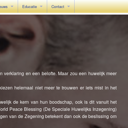
euws
Educatie
Contact
lly of Hope
Het Beginsel Introductie
Contactpagina
aan de Zegening
reld Summit 2019
Het Beginsel in 10 minuten
Verantwoording
ede in Den Haag
n Wereldwjde Verjaardag
Het Beginsel: 6 Brochures
Het Beginsel: Videos (2 uur)
Het Beginsel: Origineel Boek (engels)
en verklaring en een belofte. Maar zou een huwelijk meer
iezen helemaal niet meer te trouwen er iets mist in het
uwelijk de kern van hun boodschap, ook is dit vanuit het
orld Peace Blessing (De Speciale Huwelijks Inzegening)
angen van de Zegening betekent dan ook de beslissing om