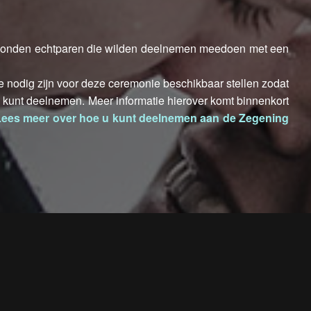
k konden echtparen die wilden deelnemen meedoen met een
ie nodig zijn voor deze ceremonie beschikbaar stellen zodat
 kunt deelnemen. Meer informatie hierover komt binnenkort
Lees meer over hoe u kunt deelnemen aan de Zegening