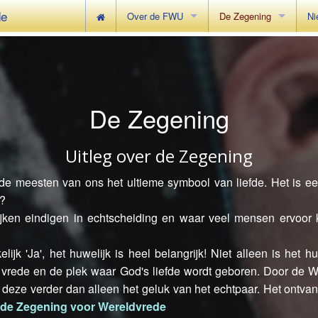
de
Over de FWU
De Zegening
Ni
Achtergrond
Uitleg over de Zegening
Ra
Onze Oprichters
Hoe kan ik deelnemen 
We
De Zegening
De Centenary Tentoonstelling
Zegening voor Wereldvr
Ee
Uitleg over de Zegening
 de meesten van ons het ultieme symbool van liefde. Het is e
r?
jken eindigen in echtscheiding en waar veel mensen ervoor k
 'Ja', het huwelijk is heel belangrijk! Niet alleen is het h
 vrede en de plek waar God's liefde wordt geboren. Door de W
deze verder dan alleen het geluk van het echtpaar. Het ontv
 de Zegening voor Wereldvrede