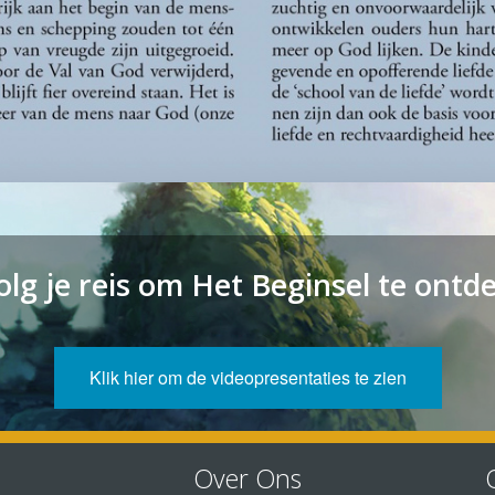
olg je reis om Het Beginsel te ontd
Klik hier om de videopresentaties te zien
Over Ons