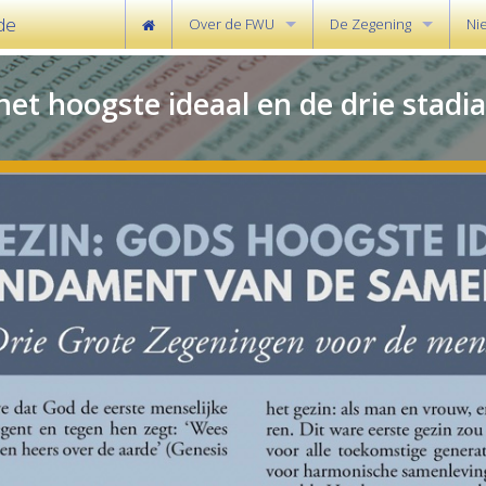
de
Over de FWU
De Zegening
Ni
Achtergrond
Uitleg over de Zegening
Ral
het hoogste ideaal en de drie stadi
Onze Oprichters
Hoe kan ik deelnemen 
We
De Centenary Tentoonstelling
Zegening voor Wereldvr
Ee