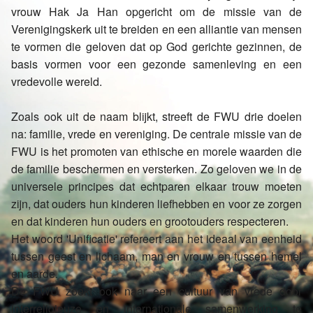
vrouw Hak Ja Han opgericht om de missie van de
Verenigingskerk uit te breiden en een alliantie van mensen
te vormen die geloven dat op God gerichte gezinnen, de
basis vormen voor een gezonde samenleving en een
vredevolle wereld.
Zoals ook uit de naam blijkt, streeft de FWU drie doelen
na: familie, vrede en vereniging. De centrale missie van de
FWU is het promoten van ethische en morele waarden die
de familie beschermen en versterken. Zo geloven we in de
universele principes dat echtparen elkaar trouw moeten
zijn, dat ouders hun kinderen liefhebben en voor ze zorgen
en dat kinderen hun ouders en grootouders respecteren.
Het woord 'Unificatie' refereert aan het ideaal van eenheid
tussen geest en lichaam, man en vrouw en tussen hemel
en aarde.
De FWU zoekt ook naar een cultuur van vrede door
interreligieuze en internationale samenwerking te