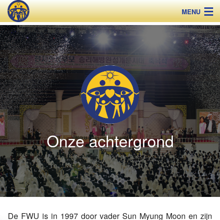
MENU
Over de FWU
De Zegening
Nieuws
Educatie
Onze achtergrond
Contact
De FWU is in 1997 door vader Sun Myung Moon en zijn