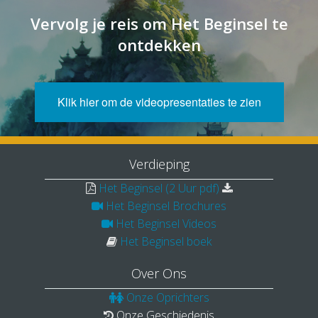
Vervolg je reis om Het Beginsel te
ontdekken
Klik hier om de videopresentaties te zien
Verdieping
Het Beginsel (2 Uur pdf)
Het Beginsel Brochures
Het Beginsel Videos
Het Beginsel boek
Over Ons
Onze Oprichters
Onze Geschiedenis