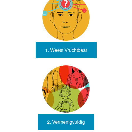
1. Weest Vruchtbaar
2. Vermenigvuldig