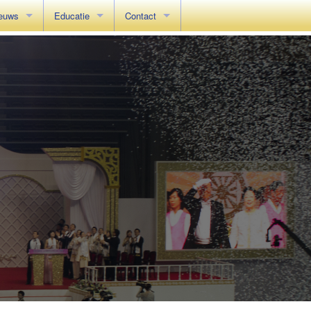
euws
Educatie
Contact
lly of Hope
Het Beginsel Introductie
Contactpagina
aan de Zegening
reld Summit 2019
Het Beginsel in 10 minuten
Verantwoording
ede in Den Haag
n Wereldwjde Verjaardag
Het Beginsel: 6 Brochures
Het Beginsel: Videos (2 uur)
Het Beginsel: Origineel Boek (engels)