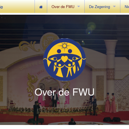
de
Over de FWU
De Zegening
Ni
Achtergrond
Uitleg over de Zegening
Ra
Onze Oprichters
Hoe kan ik deelnemen 
We
De Centenary Tentoonstelling
Zegening voor Wereldvr
Ee
Over de FWU