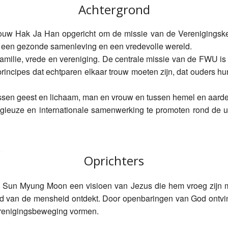
Achtergrond
w Hak Ja Han opgericht om de missie van de Verenigingskerk
r een gezonde samenleving en een vredevolle wereld.
: familie, vrede en vereniging. De centrale missie van de FWU i
rincipes dat echtparen elkaar trouw moeten zijn, dat ouders hu
 tussen geest en lichaam, man en vrouw en tussen hemel en aarde
gieuze en internationale samenwerking te promoten rond de uni
Oprichters
Sun Myung Moon een visioen van Jezus die hem vroeg zijn mis
ed van de mensheid ontdekt. Door openbaringen van God ontvin
Verenigingsbeweging vormen.